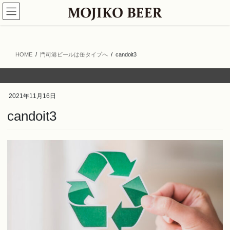
コ
ナ
ン
ビ
テ
ゲ
ン
ー
ツ
シ
HOME
門司港ビールは缶タイプへ
candoit3
へ
ョ
ス
ン
キ
に
ッ
移
2021年11月16日
プ
動
candoit3