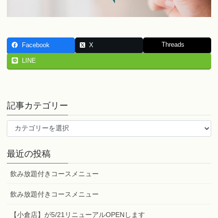
Threads
Facebook
X
LINE
記事カテゴリー
記
事
カ
最近の投稿
テ
ゴ
飲み放題付きコースメニュー
リ
ー
飲み放題付きコースメニュー
【小倉店】が5/21リニューアルOPENします