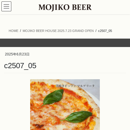
コ
ナ
ン
ビ
テ
ゲ
ン
ー
ツ
シ
HOME
MOJIKO BEER HOUSE 2025.7.23 GRAND OPEN
c2507_05
へ
ョ
ス
ン
キ
に
ッ
移
2025年6月23日
プ
動
c2507_05