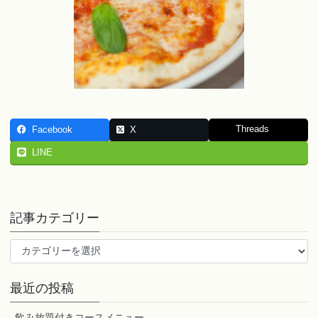
Threads
Facebook
X
LINE
記事カテゴリー
記
事
カ
最近の投稿
テ
ゴ
飲み放題付きコースメニュー